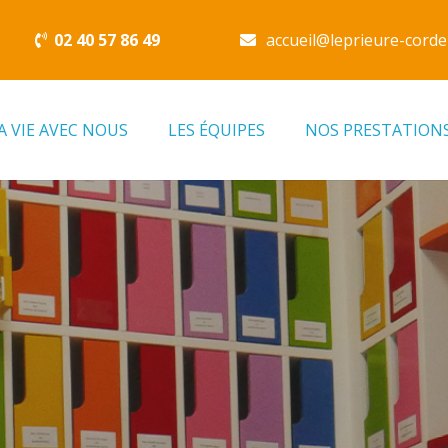
02 40 57 86 49
accueil@leprieure-corde
A VIE AVEC NOUS
LES ÉQUIPES
NOS PRESTATION