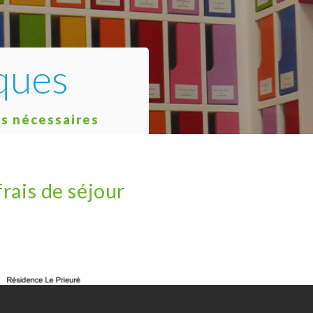
iques
ns nécessaires
frais de séjour