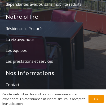
dépendantes avec ou sans mobilité réduite.
Notre offre
Résidence le Prieuré
La vie avec nous
Les équipes
Les prestations et services
Nos informations
Contact
Ce site web utilise des cookies pour améliorer votre
Résidence le Prieuré 2022 – Tous droits conservés.
Ok
expérience. En continuant à utiliser ce site, vous acceptez
Une création Orijin prod
leur utilisation.