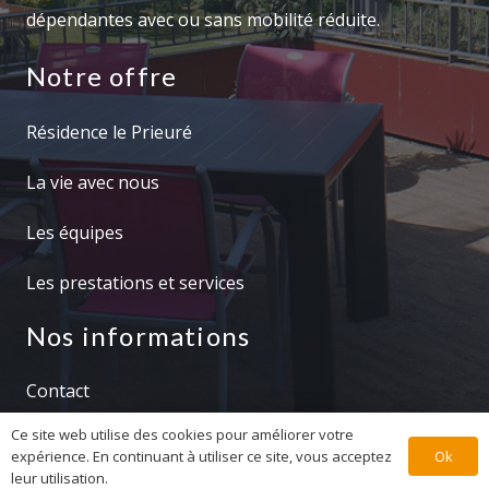
dépendantes avec ou sans mobilité réduite.
Notre offre
Résidence le Prieuré
La vie avec nous
Les équipes
Les prestations et services
Nos informations
Contact
Ce site web utilise des cookies pour améliorer votre
Résidence le Prieuré 2022 – Tous droits conservés.
Ok
expérience. En continuant à utiliser ce site, vous acceptez
Une création Orijin prod
leur utilisation.