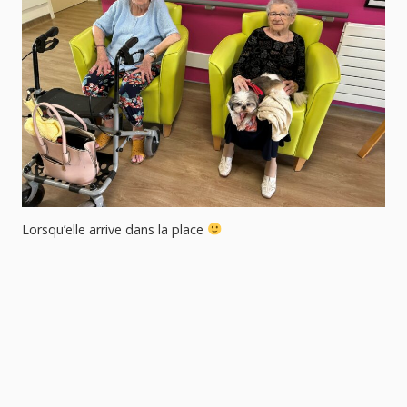
Lorsqu’elle arrive dans la place
,
Ce
bo
ma
Ka