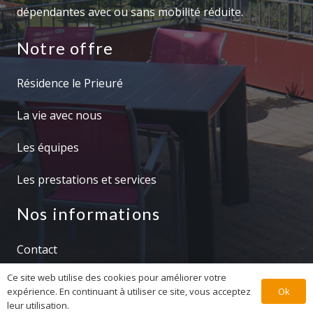
dépendantes avec ou sans mobilité réduite.
Notre offre
Résidence le Prieuré
La vie avec nous
Les équipes
Les prestations et services
Nos informations
Contact
Ce site web utilise des cookies pour améliorer votre
Résidence le Prieuré 2022 – Tous droits conservés.
Ok
expérience. En continuant à utiliser ce site, vous acceptez
Une création Orijin prod
leur utilisation.