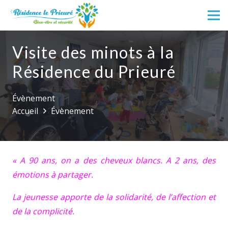
Visite des minots à la
Résidence du Prieuré
Évènement
Accueil
Évènement
« A 90 ans, on a des cheveux blancs. A 2 ans, des
émotions à partager.
La jeunesse apporte de la solidarité, de l’affection et
de la complicité.