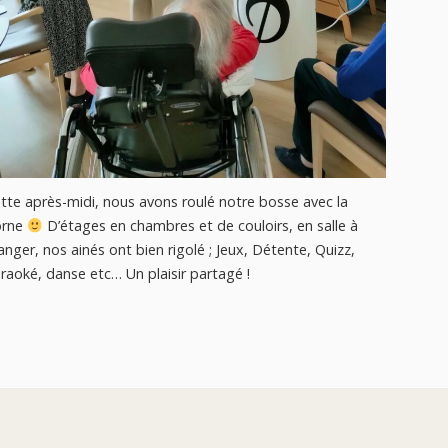
Nous avo
Prieuré,
Cordemai
encore à
tte après-midi, nous avons roulé notre bosse avec la
orne
D’étages en chambres et de couloirs, en salle à
nger, nos ainés ont bien rigolé ; Jeux, Détente, Quizz,
raoké, danse etc… Un plaisir partagé !