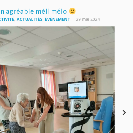
n agréable méli mélo
TIVITÉ
,
ACTUALITÉS
,
ÉVÈNEMENT
29 mai 2024
En m
Cord
ACTUAL