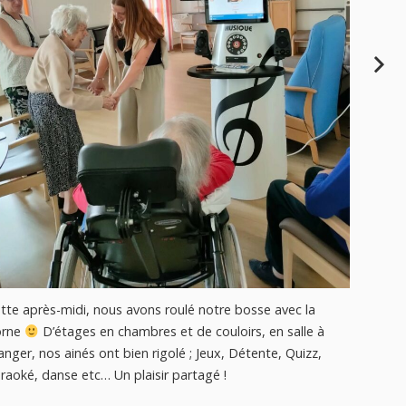
Nous avo
Prieuré,
Cordemai
encore à
tte après-midi, nous avons roulé notre bosse avec la
orne
D’étages en chambres et de couloirs, en salle à
nger, nos ainés ont bien rigolé ; Jeux, Détente, Quizz,
raoké, danse etc… Un plaisir partagé !