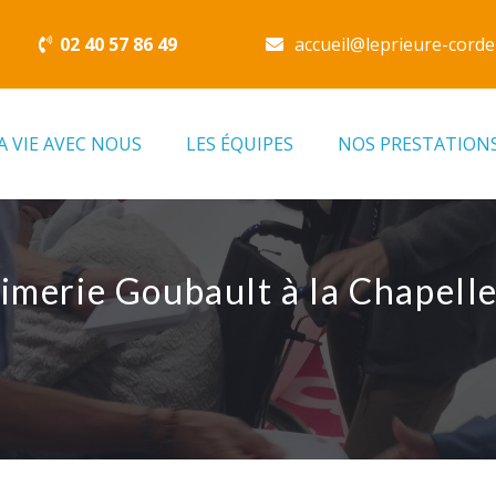
02 40 57 86 49
accueil@leprieure-corde
A VIE AVEC NOUS
LES ÉQUIPES
NOS PRESTATION
rimerie Goubault à la Chapell