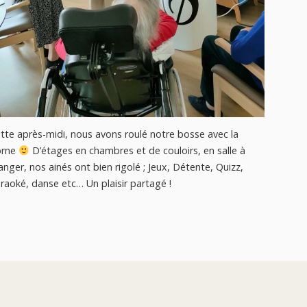
Nous avo
Prieuré,
Cordemai
encore à
tte après-midi, nous avons roulé notre bosse avec la
orne
D’étages en chambres et de couloirs, en salle à
nger, nos ainés ont bien rigolé ; Jeux, Détente, Quizz,
raoké, danse etc… Un plaisir partagé !