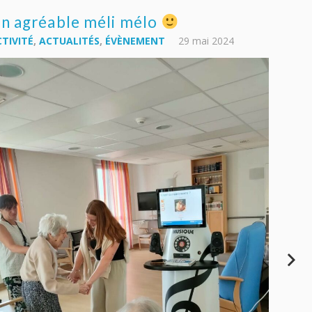
n agréable méli mélo
TIVITÉ
,
ACTUALITÉS
,
ÉVÈNEMENT
29 mai 2024
En m
Cord
ACTUAL