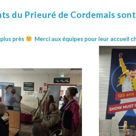
nts du Prieuré de Cordemais sont
 plus près
Merci aux équipes pour leur accueil c